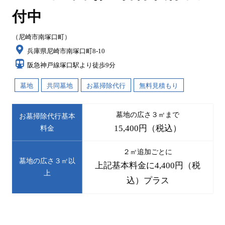
付中
（尼崎市南塚口町）
兵庫県尼崎市南塚口町8-10
阪急神戸線塚口駅より徒歩9分
墓地
共同墓地
お墓掃除代行
無料見積もり
墓地の広さ３㎡まで
お墓掃除代行基本
15,400円（税込）
料金
２㎡追加ごとに
墓地の広さ３㎡以
上記基本料金に4,400円（税
上
込）プラス