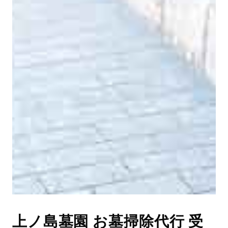
上ノ島墓園 お墓掃除代行 受