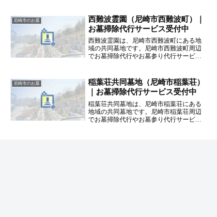
ービスを提供している掃除代行業者をお
探しの方は、ハカサポまでご相談くださ
い。ハカサポでは、交通費や駐車代も込
西難波霊園（尼崎市西難波町）｜
尼崎市のお墓
みの安心価格でご提案致します。
お墓掃除代行サービス受付中
西難波霊園は、尼崎市西難波町にある地
域の共同墓地です。尼崎市西難波町周辺
でお墓掃除代行やお墓参り代行サービス
を提供している掃除代行業者をお探しの
方は、ハカサポまでご相談ください。ハ
カサポでは、交通費や駐車代も込みの安
稲葉荘共同墓地（尼崎市稲葉荘）
尼崎市のお墓
心価格でご提案致します。
｜お墓掃除代行サービス受付中
稲葉荘共同墓地は、尼崎市稲葉荘にある
地域の共同墓地です。尼崎市稲葉荘周辺
でお墓掃除代行やお墓参り代行サービス
を提供している掃除代行業者をお探しの
方は、ハカサポまでご相談ください。ハ
カサポでは、交通費や駐車代も込みの安
東武庫墓地（尼崎市武庫之荘）｜
尼崎市のお墓
心価格でご提案致します。
お墓掃除代行サービス受付中
東武庫墓地は、尼崎市武庫之荘にある地
域の共同墓地です。尼崎市武庫之荘周辺
でお墓掃除代行やお墓参り代行サービス
を提供している掃除代行業者をお探しの
方は、ハカサポまでご相談ください。ハ
カサポでは、交通費や駐車代も込みの安
心価格でご提案致します。