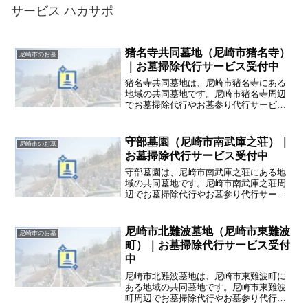
サービス ハカサポ
猪名寺共同墓地（尼崎市猪名寺）
尼崎市のお墓
｜お墓掃除代行サービス受付中
猪名寺共同墓地は、尼崎市猪名寺にある
地域の共同墓地です。尼崎市猪名寺周辺
でお墓掃除代行やお墓参り代行サービス
を提供している掃除代行業者をお探しの
方は、ハカサポまでご相談ください。ハ
カサポでは、交通費や駐車代も込みの安
守部墓園（尼崎市南武庫之荘）｜
尼崎市のお墓
心価格でご提案致します。
お墓掃除代行サービス受付中
守部墓園は、尼崎市南武庫之荘にある地
域の共同墓地です。尼崎市南武庫之荘周
辺でお墓掃除代行やお墓参り代行サービ
スを提供している掃除代行業者をお探し
の方は、ハカサポまでご相談ください。
ハカサポでは、交通費や駐車代も込みの
尼崎市北難波墓地（尼崎市東難波
尼崎市のお墓
安心価格でご提案致します。
町）｜お墓掃除代行サービス受付
中
尼崎市北難波墓地は、尼崎市東難波町に
ある地域の共同墓地です。尼崎市東難波
町周辺でお墓掃除代行やお墓参り代行サ