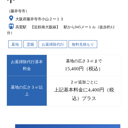
（藤井寺市）
大阪府藤井寺市小山２ー１３
高鷲駅 【近鉄南大阪線】 駅から945メートル（徒歩約12
分）
墓地
霊園
お墓掃除代行
無料見積もり
墓地の広さ３㎡まで
お墓掃除代行基本
15,400円（税込）
料金
２㎡追加ごとに
墓地の広さ３㎡以
上記基本料金に4,400円（税
上
込）プラス