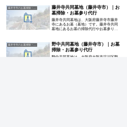
するハカサポまでご相談ください。
藤井寺共同墓地（藤井寺市）｜お
藤井寺市のお墓掃除・草抜き代行｜写真報告付きの安心料金
墓掃除・お墓参り代行
藤井寺共同墓地は、大阪府藤井寺市藤井
寺にあるお墓（墓地）です。藤井寺共同
墓地にあるお墓の掃除代行やお墓参り代
行業者をお探しの方は、追加料金なしを
お約束するハカサポまでご相談くださ
い。
野中共同墓地（藤井寺市）｜お墓
藤井寺市のお墓掃除・草抜き代行｜写真報告付きの安心料金
掃除・お墓参り代行
野中共同墓地は、大阪府大阪市淀川区野
中北にあるお墓（墓地）です。野中共同
墓地にあるお墓の掃除代行やお墓参り代
行業者をお探しの方は、追加料金なしを
お約束するハカサポまでご相談くださ
い。
ホーム
藤井寺市のお墓掃除・草抜き代行｜写真報告付
きの安心料金
小山墓地（藤井寺市）｜お墓掃除・お墓参り
代行