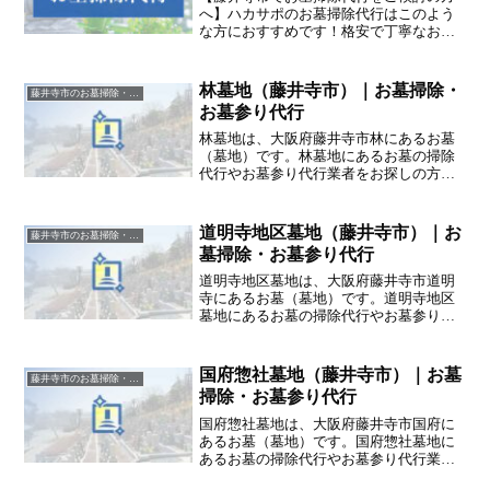
へ】ハカサポのお墓掃除代行はこのよう
な方におすすめです！格安で丁寧なお墓
掃除代行業者に頼みたい /藤井寺市で追加
料金の発生しないお墓掃除代行業者を探
している / お墓掃除前、掃除後の写真を
林墓地（藤井寺市）｜お墓掃除・
藤井寺市のお墓掃除・草抜き代行｜写真報告付きの安心料金
撮って報告する業者が良い
お墓参り代行
林墓地は、大阪府藤井寺市林にあるお墓
（墓地）です。林墓地にあるお墓の掃除
代行やお墓参り代行業者をお探しの方
は、追加料金なしをお約束するハカサポ
までご相談ください。
道明寺地区墓地（藤井寺市）｜お
藤井寺市のお墓掃除・草抜き代行｜写真報告付きの安心料金
墓掃除・お墓参り代行
道明寺地区墓地は、大阪府藤井寺市道明
寺にあるお墓（墓地）です。道明寺地区
墓地にあるお墓の掃除代行やお墓参り代
行業者をお探しの方は、追加料金なしを
お約束するハカサポまでご相談くださ
い。
国府惣社墓地（藤井寺市）｜お墓
藤井寺市のお墓掃除・草抜き代行｜写真報告付きの安心料金
掃除・お墓参り代行
国府惣社墓地は、大阪府藤井寺市国府に
あるお墓（墓地）です。国府惣社墓地に
あるお墓の掃除代行やお墓参り代行業者
をお探しの方は、追加料金なしをお約束