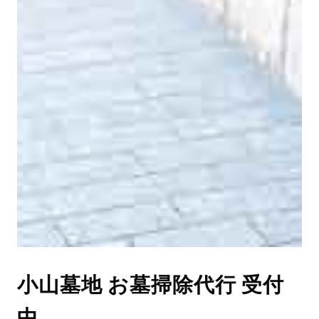
小山墓地 お墓掃除代行 受付
中