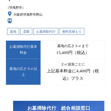
（羽曳野市）
大阪府羽曳野市樫山
墓地
霊園
お墓掃除代行
無料見積もり
墓地の広さ３㎡まで
お墓掃除代行基本
15,400円（税込）
料金
２㎡追加ごとに
墓地の広さ３㎡以
上記基本料金に4,400円（税
上
込）プラス
お墓掃除代行 総合相談窓口