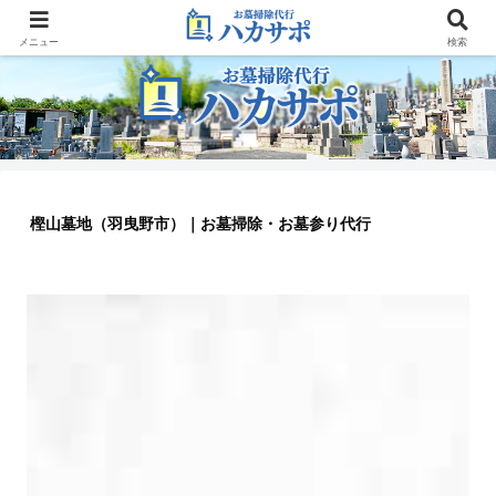
大阪のお墓参り代行業者
メニュー
検索
樫山墓地（羽曳野市）｜お墓掃除・お墓参り代行