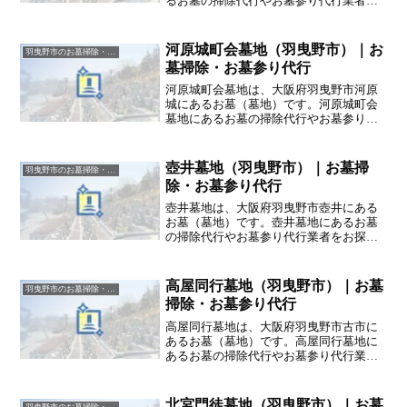
るお墓の掃除代行やお墓参り代行業者を
お探しの方は、追加料金なしをお約束す
るハカサポまでご相談ください。
河原城町会墓地（羽曳野市）｜お
羽曳野市のお墓掃除・草抜き代行｜写真報告付きの安心料金
墓掃除・お墓参り代行
河原城町会墓地は、大阪府羽曳野市河原
城にあるお墓（墓地）です。河原城町会
墓地にあるお墓の掃除代行やお墓参り代
行業者をお探しの方は、追加料金なしを
お約束するハカサポまでご相談くださ
い。
壺井墓地（羽曳野市）｜お墓掃
羽曳野市のお墓掃除・草抜き代行｜写真報告付きの安心料金
除・お墓参り代行
壺井墓地は、大阪府羽曳野市壺井にある
お墓（墓地）です。壺井墓地にあるお墓
の掃除代行やお墓参り代行業者をお探し
の方は、追加料金なしをお約束するハカ
サポまでご相談ください。
高屋同行墓地（羽曳野市）｜お墓
羽曳野市のお墓掃除・草抜き代行｜写真報告付きの安心料金
掃除・お墓参り代行
高屋同行墓地は、大阪府羽曳野市古市に
あるお墓（墓地）です。高屋同行墓地に
あるお墓の掃除代行やお墓参り代行業者
をお探しの方は、追加料金なしをお約束
するハカサポまでご相談ください。
北宮門徒墓地（羽曳野市）｜お墓
羽曳野市のお墓掃除・草抜き代行｜写真報告付きの安心料金