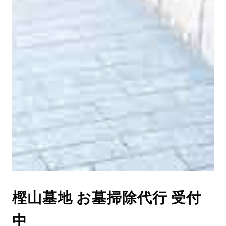
樫山墓地 お墓掃除代行 受付
中