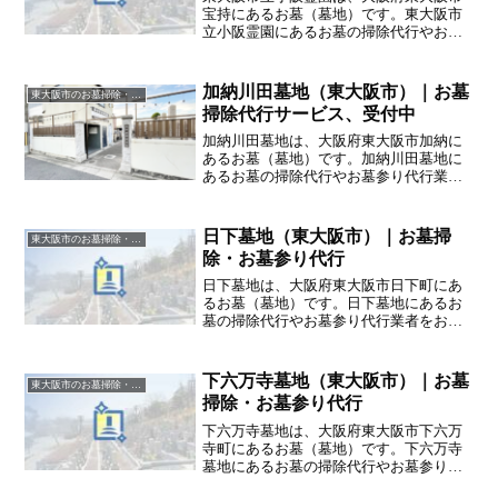
宝持にあるお墓（墓地）です。東大阪市
立小阪霊園にあるお墓の掃除代行やお墓
参り代行業者をお探しの方は、追加料金
なしをお約束するハカサポまでご相談く
ださい。
加納川田墓地（東大阪市）｜お墓
東大阪市のお墓掃除・草抜き代行｜写真報告付きの安心料金
掃除代行サービス、受付中
加納川田墓地は、大阪府東大阪市加納に
あるお墓（墓地）です。加納川田墓地に
あるお墓の掃除代行やお墓参り代行業者
をお探しの方は、追加料金なしをお約束
するハカサポまでご相談ください。
日下墓地（東大阪市）｜お墓掃
東大阪市のお墓掃除・草抜き代行｜写真報告付きの安心料金
除・お墓参り代行
日下墓地は、大阪府東大阪市日下町にあ
るお墓（墓地）です。日下墓地にあるお
墓の掃除代行やお墓参り代行業者をお探
しの方は、追加料金なしをお約束するハ
カサポまでご相談ください。
下六万寺墓地（東大阪市）｜お墓
東大阪市のお墓掃除・草抜き代行｜写真報告付きの安心料金
掃除・お墓参り代行
下六万寺墓地は、大阪府東大阪市下六万
寺町にあるお墓（墓地）です。下六万寺
墓地にあるお墓の掃除代行やお墓参り代
行業者をお探しの方は、追加料金なしを