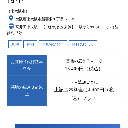
（東大阪市）
大阪府東大阪市新喜多１丁目６ー８
高井田中央駅 【JRおおさか東線】 駅から991メートル（徒
歩約12分）
墓地
霊園
お墓掃除代行
無料見積もり
墓地の広さ３㎡まで
お墓掃除代行基本
15,400円（税込）
料金
２㎡追加ごとに
墓地の広さ３㎡以
上記基本料金に4,400円（税
上
込）プラス