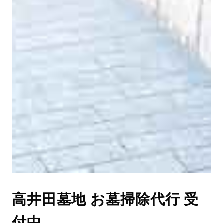
高井田墓地 お墓掃除代行 受
付中