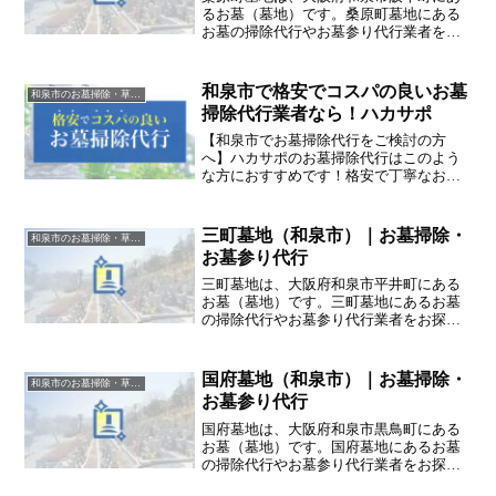
るお墓（墓地）です。桑原町墓地にある
お墓の掃除代行やお墓参り代行業者をお
探しの方は、追加料金なしをお約束する
ハカサポまでご相談ください。
和泉市で格安でコスパの良いお墓
和泉市のお墓掃除・草抜き代行｜写真報告付きの安心料金
掃除代行業者なら！ハカサポ
【和泉市でお墓掃除代行をご検討の方
へ】ハカサポのお墓掃除代行はこのよう
な方におすすめです！格安で丁寧なお墓
掃除代行業者に頼みたい /和泉市で追加料
金の発生しないお墓掃除代行業者を探し
ている / お墓掃除前、掃除後の写真を撮
三町墓地（和泉市）｜お墓掃除・
和泉市のお墓掃除・草抜き代行｜写真報告付きの安心料金
って報告する業者が良い
お墓参り代行
三町墓地は、大阪府和泉市平井町にある
お墓（墓地）です。三町墓地にあるお墓
の掃除代行やお墓参り代行業者をお探し
の方は、追加料金なしをお約束するハカ
サポまでご相談ください。
国府墓地（和泉市）｜お墓掃除・
和泉市のお墓掃除・草抜き代行｜写真報告付きの安心料金
お墓参り代行
国府墓地は、大阪府和泉市黒鳥町にある
お墓（墓地）です。国府墓地にあるお墓
の掃除代行やお墓参り代行業者をお探し
の方は、追加料金なしをお約束するハカ