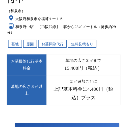
（和泉市）
大阪府和泉市今福町１ー１５
和泉府中駅 【JR阪和線】 駅から2349メートル（徒歩約29
分）
墓地
霊園
お墓掃除代行
無料見積もり
墓地の広さ３㎡まで
お墓掃除代行基本
15,400円（税込）
料金
２㎡追加ごとに
墓地の広さ３㎡以
上記基本料金に4,400円（税
上
込）プラス