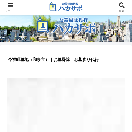
大阪のお墓参り代行業者
メニュー
検索
今福町墓地（和泉市）｜お墓掃除・お墓参り代行