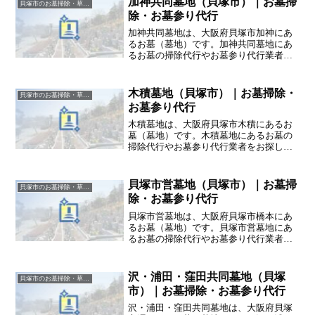
加神共同墓地（貝塚市）｜お墓掃
貝塚市のお墓掃除・草抜き代行｜写真報告付きの安心料金
除・お墓参り代行
加神共同墓地は、大阪府貝塚市加神にあ
るお墓（墓地）です。加神共同墓地にあ
るお墓の掃除代行やお墓参り代行業者を
お探しの方は、追加料金なしをお約束す
るハカサポまでご相談ください。
木積墓地（貝塚市）｜お墓掃除・
貝塚市のお墓掃除・草抜き代行｜写真報告付きの安心料金
お墓参り代行
木積墓地は、大阪府貝塚市木積にあるお
墓（墓地）です。木積墓地にあるお墓の
掃除代行やお墓参り代行業者をお探しの
方は、追加料金なしをお約束するハカサ
ポまでご相談ください。
貝塚市営墓地（貝塚市）｜お墓掃
貝塚市のお墓掃除・草抜き代行｜写真報告付きの安心料金
除・お墓参り代行
貝塚市営墓地は、大阪府貝塚市橋本にあ
るお墓（墓地）です。貝塚市営墓地にあ
るお墓の掃除代行やお墓参り代行業者を
お探しの方は、追加料金なしをお約束す
るハカサポまでご相談ください。
沢・浦田・窪田共同墓地（貝塚
貝塚市のお墓掃除・草抜き代行｜写真報告付きの安心料金
市）｜お墓掃除・お墓参り代行
沢・浦田・窪田共同墓地は、大阪府貝塚