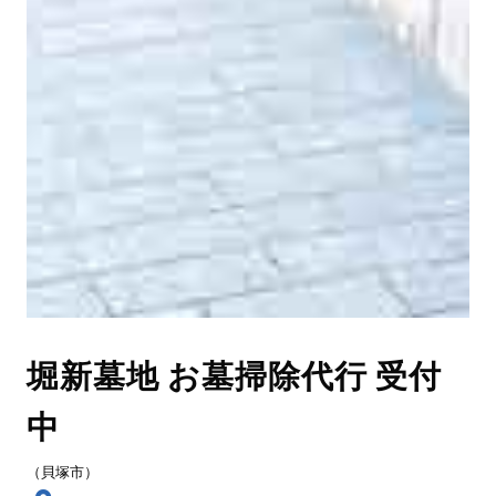
堀新墓地 お墓掃除代行 受付
中
（貝塚市）