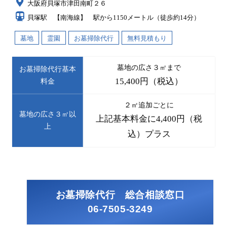
大阪府貝塚市津田南町２６
貝塚駅 【南海線】 駅から1150メートル（徒歩約14分）
墓地
霊園
お墓掃除代行
無料見積もり
墓地の広さ３㎡まで
お墓掃除代行基本
15,400円（税込）
料金
２㎡追加ごとに
墓地の広さ３㎡以
上記基本料金に4,400円（税
上
込）プラス
お墓掃除代行 総合相談窓口
06-7505-3249