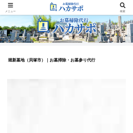
大阪のお墓参り代行業者
メニュー
検索
堀新墓地（貝塚市）｜お墓掃除・お墓参り代行