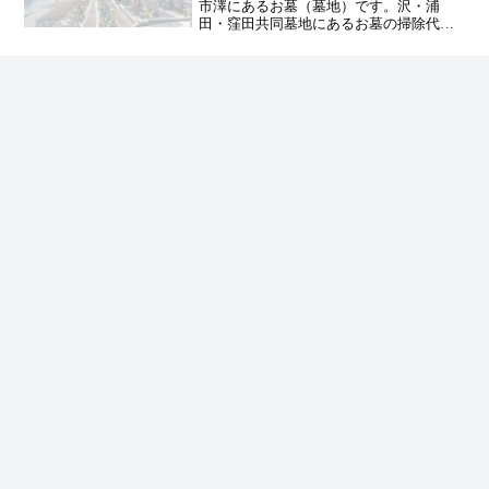
市澤にあるお墓（墓地）です。沢・浦
田・窪田共同墓地にあるお墓の掃除代行
やお墓参り代行業者をお探しの方は、追
加料金なしをお約束するハカサポまでご
相談ください。
ホーム
貝塚市のお墓掃除・草抜き代行｜写真報告付き
の安心料金
堀新墓地（貝塚市）｜お墓掃除・お墓参り代
行
大阪市のお墓掃除・草抜き代行｜
東大阪市のお墓掃除・草抜き代行
写真報告付きの安心料金
｜写真報告付きの安心料金
豊中市のお墓掃除・草抜き代行｜
高槻市のお墓掃除・草抜き代行｜
写真報告付きの安心料金
写真報告付きの安心料金