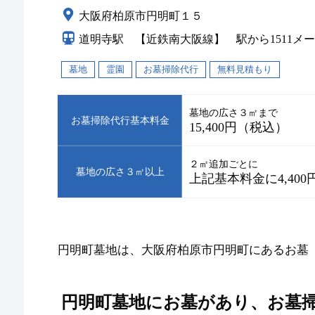
大阪府柏原市円明町１５
道明寺駅 【近鉄南大阪線】 駅から1511メー
墓地
霊園
お墓掃除代行
無料見積もり
墓地の広さ３㎡まで
お墓掃除代行基本料金
15,400円（税込）
２㎡追加ごとに
墓地の広さ３㎡以上
上記基本料金に4,40
円明町墓地は、大阪府柏原市円明町にあるお墓
円明町墓地にお墓があり、お墓