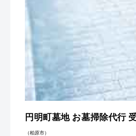
円明町墓地 お墓掃除代行 
（柏原市）