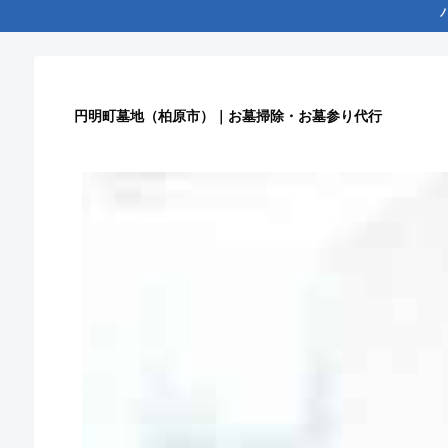
円明町墓地（柏原市）｜お墓掃除・お墓参り代行