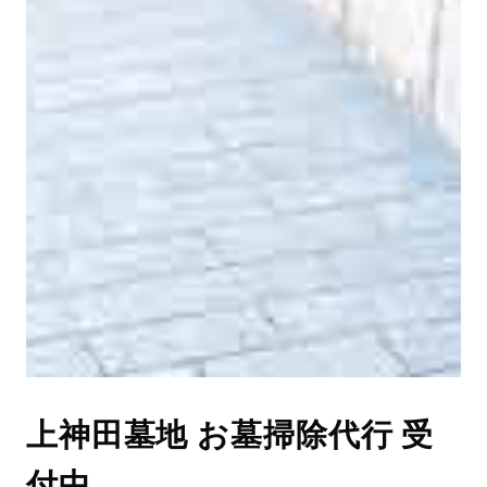
上神田墓地 お墓掃除代行 受
付中