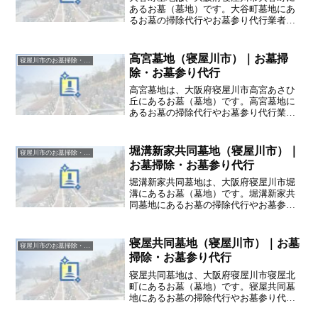
あるお墓（墓地）です。大谷町墓地にあ
るお墓の掃除代行やお墓参り代行業者を
お探しの方は、追加料金なしをお約束す
るハカサポまでご相談ください。
高宮墓地（寝屋川市）｜お墓掃
寝屋川市のお墓掃除・草抜き代行｜写真報告付きの安心料金
除・お墓参り代行
高宮墓地は、大阪府寝屋川市高宮あさひ
丘にあるお墓（墓地）です。高宮墓地に
あるお墓の掃除代行やお墓参り代行業者
をお探しの方は、追加料金なしをお約束
するハカサポまでご相談ください。
堀溝新家共同墓地（寝屋川市）｜
寝屋川市のお墓掃除・草抜き代行｜写真報告付きの安心料金
お墓掃除・お墓参り代行
堀溝新家共同墓地は、大阪府寝屋川市堀
溝にあるお墓（墓地）です。堀溝新家共
同墓地にあるお墓の掃除代行やお墓参り
代行業者をお探しの方は、追加料金なし
をお約束するハカサポまでご相談くださ
い。
寝屋共同墓地（寝屋川市）｜お墓
寝屋川市のお墓掃除・草抜き代行｜写真報告付きの安心料金
掃除・お墓参り代行
寝屋共同墓地は、大阪府寝屋川市寝屋北
町にあるお墓（墓地）です。寝屋共同墓
地にあるお墓の掃除代行やお墓参り代行
業者をお探しの方は、追加料金なしをお