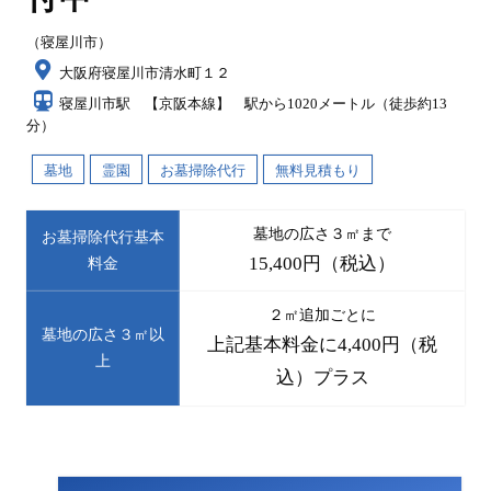
（寝屋川市）
大阪府寝屋川市清水町１２
寝屋川市駅 【京阪本線】 駅から1020メートル（徒歩約13
分）
墓地
霊園
お墓掃除代行
無料見積もり
墓地の広さ３㎡まで
お墓掃除代行基本
15,400円（税込）
料金
２㎡追加ごとに
墓地の広さ３㎡以
上記基本料金に4,400円（税
上
込）プラス