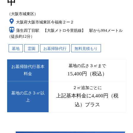
中
（大阪市城東区）
大阪府大阪市城東区今福南２ー２
蒲生四丁目駅 【大阪メトロ今里筋線】 駅から994メートル
（徒歩約12分）
墓地
霊園
お墓掃除代行
無料見積もり
墓地の広さ３㎡まで
お墓掃除代行基本
15,400円（税込）
料金
２㎡追加ごとに
墓地の広さ３㎡以
上記基本料金に4,400円（税
上
込）プラス