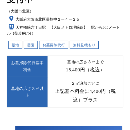
（大阪市北区）
大阪府大阪市北区長柄中２ー４ー２５
天神橋筋六丁目駅 【大阪メトロ堺筋線】 駅から565メート
ル（徒歩約7分）
墓地
霊園
お墓掃除代行
無料見積もり
墓地の広さ３㎡まで
お墓掃除代行基本
15,400円（税込）
料金
２㎡追加ごとに
墓地の広さ３㎡以
上記基本料金に4,400円（税
上
込）プラス