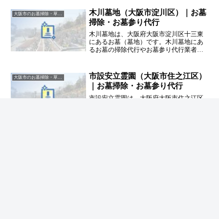
お約束するハカサポまでご相談くださ
い。
木川墓地（大阪市淀川区）｜お墓
大阪市のお墓掃除・草抜き代行｜写真報告付きの安心料金
掃除・お墓参り代行
木川墓地は、大阪府大阪市淀川区十三東
にあるお墓（墓地）です。木川墓地にあ
るお墓の掃除代行やお墓参り代行業者を
お探しの方は、追加料金なしをお約束す
るハカサポまでご相談ください。
市設安立霊園（大阪市住之江区）
大阪市のお墓掃除・草抜き代行｜写真報告付きの安心料金
｜お墓掃除・お墓参り代行
市設安立霊園は、大阪府大阪市住之江区
安立にあるお墓（墓地）です。市設安立
霊園にあるお墓の掃除代行やお墓参り代
行業者をお探しの方は、追加料金なしを
お約束するハカサポまでご相談くださ
い。
ホーム
大阪市のお墓掃除・草抜き代行｜写真報告付き
の安心料金
大阪市設 北霊園｜お墓掃除代行・草抜き・草
むしり受付中