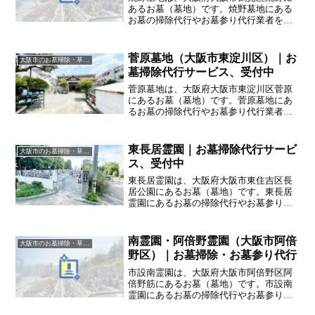
あるお墓（墓地）です。焼野墓地にある
お墓の掃除代行やお墓参り代行業者をお
探しの方は、追加料金なしをお約束する
ハカサポまでご相談ください。
菅原墓地（大阪市東淀川区）｜お
大阪市のお墓掃除・草抜き代行｜写真報告付きの安心料金
墓掃除代行サービス、受付中
菅原墓地は、大阪府大阪市東淀川区菅原
にあるお墓（墓地）です。菅原墓地にあ
るお墓の掃除代行やお墓参り代行業者を
お探しの方は、追加料金なしをお約束す
るハカサポまでご相談ください。
東長居霊園｜お墓掃除代行サービ
大阪市のお墓掃除・草抜き代行｜写真報告付きの安心料金
ス、受付中
東長居霊園は、大阪府大阪市東住吉区長
居公園にあるお墓（墓地）です。東長居
霊園にあるお墓の掃除代行やお墓参り代
行業者をお探しの方は、追加料金なしを
お約束するハカサポまでご相談くださ
い。
南霊園・阿倍野霊園（大阪市阿倍
大阪市のお墓掃除・草抜き代行｜写真報告付きの安心料金
野区）｜お墓掃除・お墓参り代行
市設南霊園は、大阪府大阪市阿倍野区阿
倍野筋にあるお墓（墓地）です。市設南
霊園にあるお墓の掃除代行やお墓参り代
行業者をお探しの方は、追加料金なしを