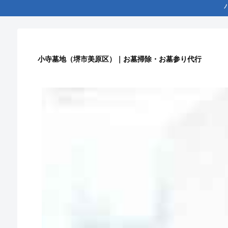
小寺墓地（堺市美原区）｜お墓掃除・お墓参り代行