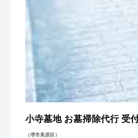
小寺墓地 お墓掃除代行 受
（堺市美原区）