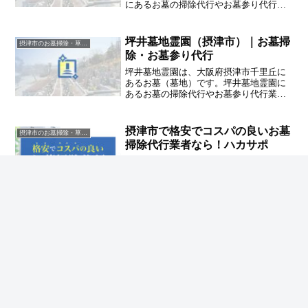
にあるお墓の掃除代行やお墓参り代行業
者をお探しの方は、追加料金なしをお約
束するハカサポまでご相談ください。
坪井墓地霊園（摂津市）｜お墓掃
摂津市のお墓掃除・草抜き代行｜写真報告付きの安心料金
除・お墓参り代行
坪井墓地霊園は、大阪府摂津市千里丘に
あるお墓（墓地）です。坪井墓地霊園に
あるお墓の掃除代行やお墓参り代行業者
をお探しの方は、追加料金なしをお約束
するハカサポまでご相談ください。
摂津市で格安でコスパの良いお墓
摂津市のお墓掃除・草抜き代行｜写真報告付きの安心料金
掃除代行業者なら！ハカサポ
【摂津市でお墓掃除代行をご検討の方
へ】ハカサポのお墓掃除代行はこのよう
な方におすすめです！格安で丁寧なお墓
掃除代行業者に頼みたい /摂津市で追加料
金の発生しないお墓掃除代行業者を探し
ている / お墓掃除前、掃除後の写真を撮
って報告する業者が良い
ホーム
摂津市のお墓掃除・草抜き代行｜写真報告付き
の安心料金
新在家八防第二共同墓地（摂津市）｜お墓掃
除・お墓参り代行