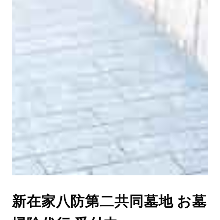
新在家八防第二共同墓地 お墓