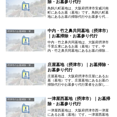
除・お墓参り代行
鳥飼八町墓地は、大阪府摂津市安威川南
町にあるお墓（墓地）です。鳥飼八町墓
地にあるお墓の掃除代行やお墓参り代行
業者をお探しの方は、追加料金なしをお
約束するハカサポまでご相談ください。
中内・竹之鼻共同墓地（摂津市）
摂津市のお墓掃除・草抜き代行｜写真報告付きの安心料金
｜お墓掃除・お墓参り代行
中内・竹之鼻共同墓地は、大阪府摂津市
千里丘東にあるお墓（墓地）です。中
内・竹之鼻共同墓地にあるお墓の掃除代
行やお墓参り代行業者をお探しの方は、
追加料金なしをお約束するハカサポまで
ご相談ください。
庄屋墓地（摂津市）｜お墓掃除・
摂津市のお墓掃除・草抜き代行｜写真報告付きの安心料金
お墓参り代行
庄屋墓地は、大阪府摂津市庄屋にあるお
墓（墓地）です。庄屋墓地にあるお墓の
掃除代行やお墓参り代行業者をお探しの
方は、追加料金なしをお約束するハカサ
ポまでご相談ください。
一津屋西墓地（摂津市）｜お墓掃
摂津市のお墓掃除・草抜き代行｜写真報告付きの安心料金
除・お墓参り代行
一津屋西墓地は、大阪府摂津市西一津屋
にあるお墓（墓地）です。一津屋西墓地