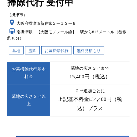
掃除代行 受付中
（摂津市）
大阪府摂津市新在家２ー１３ー９
南摂津駅 【大阪モノレール線】 駅から815メートル（徒歩
約10分）
墓地
霊園
お墓掃除代行
無料見積もり
墓地の広さ３㎡まで
お墓掃除代行基本
15,400円（税込）
料金
２㎡追加ごとに
墓地の広さ３㎡以
上記基本料金に4,400円（税
上
込）プラス