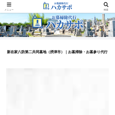
大阪のお墓参り代行業者
メニュー
検索
新在家八防第二共同墓地（摂津市）｜お墓掃除・お墓参り代行