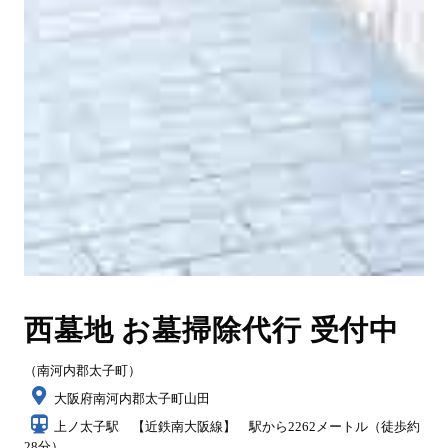
西墓地 お墓掃除代行 受付中
（南河内郡太子町）
大阪府南河内郡太子町山田
上ノ太子駅 【近鉄南大阪線】 駅から2262メートル（徒歩約
28分）