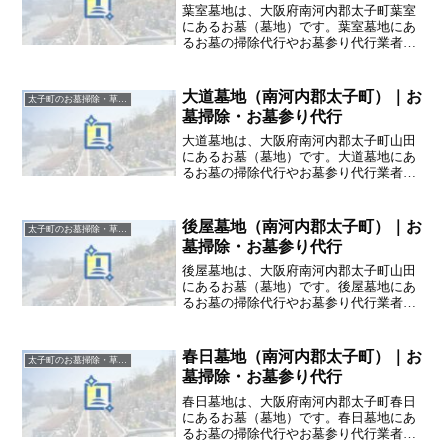
葉室墓地は、大阪府南河内郡太子町葉室
にあるお墓（墓地）です。葉室墓地にあ
るお墓の掃除代行やお墓参り代行業者を
お探しの方は、追加料金なしをお約束す
るハカサポまでご相談ください。
大道墓地（南河内郡太子町）｜お
太子町のお墓掃除・草抜き代行｜写真報告付きの安心料金
墓掃除・お墓参り代行
大道墓地は、大阪府南河内郡太子町山田
にあるお墓（墓地）です。大道墓地にあ
るお墓の掃除代行やお墓参り代行業者を
お探しの方は、追加料金なしをお約束す
るハカサポまでご相談ください。
後屋墓地（南河内郡太子町）｜お
太子町のお墓掃除・草抜き代行｜写真報告付きの安心料金
墓掃除・お墓参り代行
後屋墓地は、大阪府南河内郡太子町山田
にあるお墓（墓地）です。後屋墓地にあ
るお墓の掃除代行やお墓参り代行業者を
お探しの方は、追加料金なしをお約束す
るハカサポまでご相談ください。
春日墓地（南河内郡太子町）｜お
太子町のお墓掃除・草抜き代行｜写真報告付きの安心料金
墓掃除・お墓参り代行
春日墓地は、大阪府南河内郡太子町春日
にあるお墓（墓地）です。春日墓地にあ
るお墓の掃除代行やお墓参り代行業者を