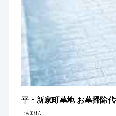
平・新家町墓地 お墓掃除代
（富田林市）