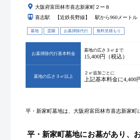
大阪府富田林市喜志新家町２ー８
喜志駅 【近鉄長野線】 駅から960メートル
墓地
霊園
お墓掃除代行
無料見積もり
墓地の広さ３㎡まで
お墓掃除代行基本料金
15,400円（税込）
２㎡追加ごとに
墓地の広さ３㎡以上
上記基本料金に4,40
平・新家町墓地は、大阪府富田林市喜志新家町
平・新家町墓地にお墓があり、