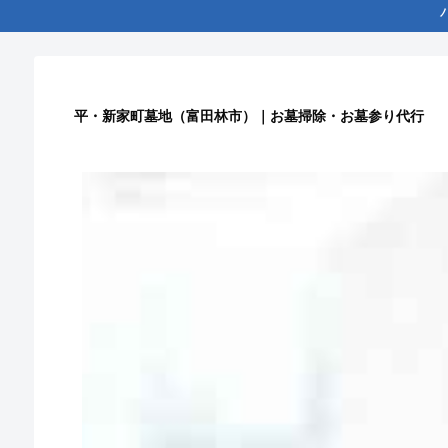
平・新家町墓地（富田林市）｜お墓掃除・お墓参り代行