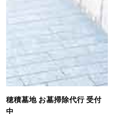
穂積墓地 お墓掃除代行 受付
中