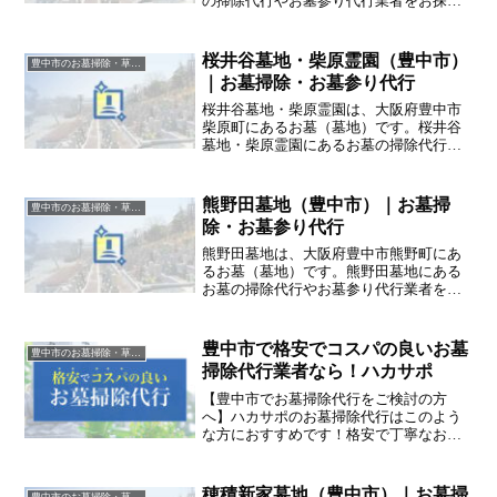
の掃除代行やお墓参り代行業者をお探し
の方は、追加料金なしをお約束するハカ
サポまでご相談ください。
桜井谷墓地・柴原霊園（豊中市）
豊中市のお墓掃除・草抜き代行｜写真報告付きの安心料金
｜お墓掃除・お墓参り代行
桜井谷墓地・柴原霊園は、大阪府豊中市
柴原町にあるお墓（墓地）です。桜井谷
墓地・柴原霊園にあるお墓の掃除代行や
お墓参り代行業者をお探しの方は、追加
料金なしをお約束するハカサポまでご相
談ください。
熊野田墓地（豊中市）｜お墓掃
豊中市のお墓掃除・草抜き代行｜写真報告付きの安心料金
除・お墓参り代行
熊野田墓地は、大阪府豊中市熊野町にあ
るお墓（墓地）です。熊野田墓地にある
お墓の掃除代行やお墓参り代行業者をお
探しの方は、追加料金なしをお約束する
ハカサポまでご相談ください。
豊中市で格安でコスパの良いお墓
豊中市のお墓掃除・草抜き代行｜写真報告付きの安心料金
掃除代行業者なら！ハカサポ
【豊中市でお墓掃除代行をご検討の方
へ】ハカサポのお墓掃除代行はこのよう
な方におすすめです！格安で丁寧なお墓
掃除代行業者に頼みたい /豊中市で追加料
金の発生しないお墓掃除代行業者を探し
ている / お墓掃除前、掃除後の写真を撮
穂積新家墓地（豊中市）｜お墓掃
豊中市のお墓掃除・草抜き代行｜写真報告付きの安心料金