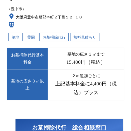
（豊中市）
大阪府豊中市服部本町２丁目１２−１８
墓地
霊園
お墓掃除代行
無料見積もり
墓地の広さ３㎡まで
お墓掃除代行基本
15,400円（税込）
料金
２㎡追加ごとに
墓地の広さ３㎡以
上記基本料金に4,400円（税
上
込）プラス
お墓掃除代行 総合相談窓口