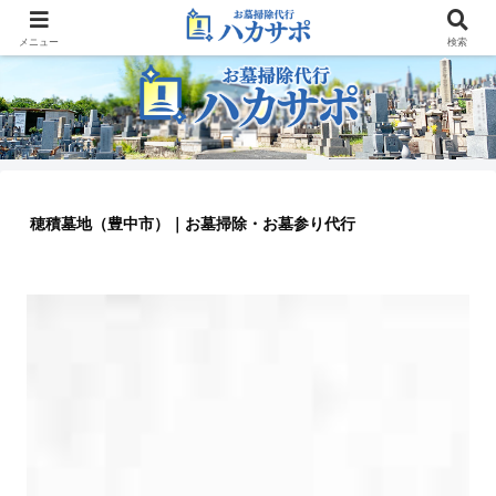
大阪のお墓参り代行業者
メニュー
検索
穂積墓地（豊中市）｜お墓掃除・お墓参り代行