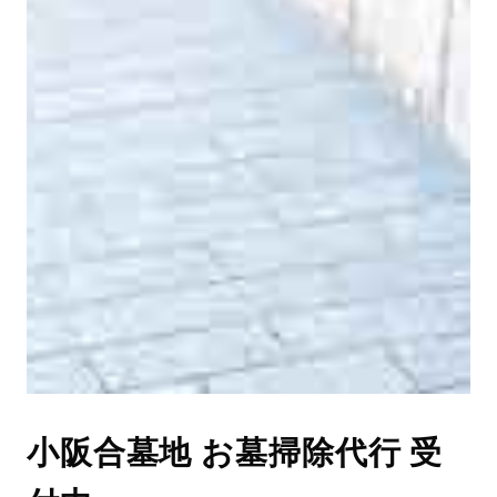
小阪合墓地 お墓掃除代行 受