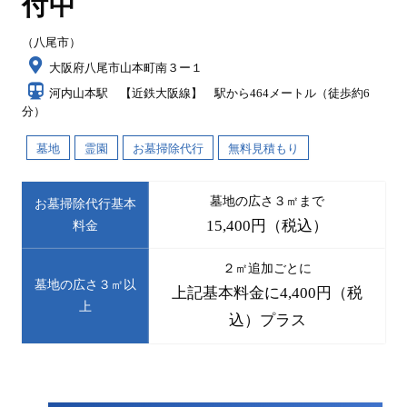
付中
（八尾市）
大阪府八尾市山本町南３ー１
河内山本駅 【近鉄大阪線】 駅から464メートル（徒歩約6
分）
墓地
霊園
お墓掃除代行
無料見積もり
墓地の広さ３㎡まで
お墓掃除代行基本
15,400円（税込）
料金
２㎡追加ごとに
墓地の広さ３㎡以
上記基本料金に4,400円（税
上
込）プラス