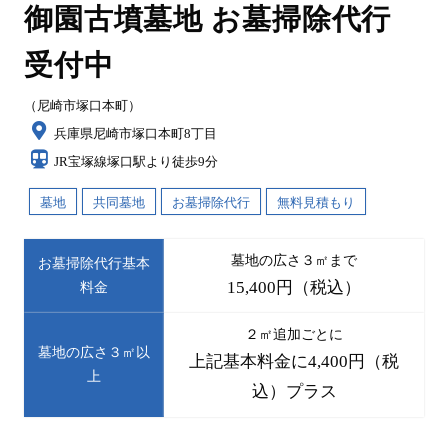
御園古墳墓地 お墓掃除代行
受付中
（尼崎市塚口本町）
兵庫県尼崎市塚口本町8丁目
JR宝塚線塚口駅より徒歩9分
墓地
共同墓地
お墓掃除代行
無料見積もり
墓地の広さ３㎡まで
お墓掃除代行基本
15,400円（税込）
料金
２㎡追加ごとに
墓地の広さ３㎡以
上記基本料金に4,400円（税
上
込）プラス