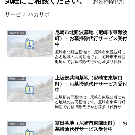
気軽にご相談ください。
お墓掃除代行
サービス ハカサポ
尼崎市北難波墓地（尼崎市東難波
尼崎市のお墓
町）｜お墓掃除代行サービス受付
中
尼崎市北難波墓地は、尼崎市東難波町に
ある地域の共同墓地です。尼崎市東難波
町周辺でお墓掃除代行やお墓参り代行サ
ービスを提供している掃除代行業者をお
探しの方は、ハカサポまでご相談くださ
い。ハカサポでは、交通費や駐車代も込
上坂部共同墓地（尼崎市東塚口
尼崎市のお墓
みの安心価格でご提案致します。
町）｜お墓掃除代行サービス受付
中
上坂部共同墓地は、尼崎市東塚口町にあ
る地域の共同墓地です。尼崎市東塚口町
周辺でお墓掃除代行やお墓参り代行サー
ビスを提供している掃除代行業者をお探
しの方は、ハカサポまでご相談くださ
い。ハカサポでは、交通費や駐車代も込
冨田墓地（尼崎市東園田町）｜お
尼崎市のお墓
みの安心価格でご提案致します。
墓掃除代行サービス受付中