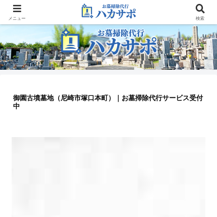
大阪のお墓参り代行業者
メニュー
検索
御園古墳墓地（尼崎市塚口本町）｜お墓掃除代行サービス受付
中