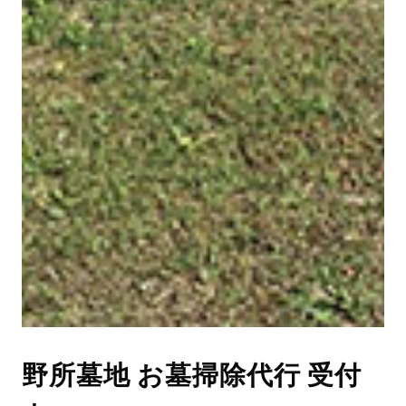
野所墓地 お墓掃除代行 受付