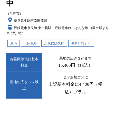
中
（生駒市）
奈良県生駒市南田原町
近鉄電車奈良線 東生駒駅・近鉄電車けいはんな線 白庭台駅より
車で約10分
墓地
共同墓地
お墓掃除代行
無料見積もり
墓地の広さ３㎡まで
お墓掃除代行基本
15,400円（税込）
料金
２㎡追加ごとに
墓地の広さ３㎡以
上記基本料金に4,400円（税
上
込）プラス