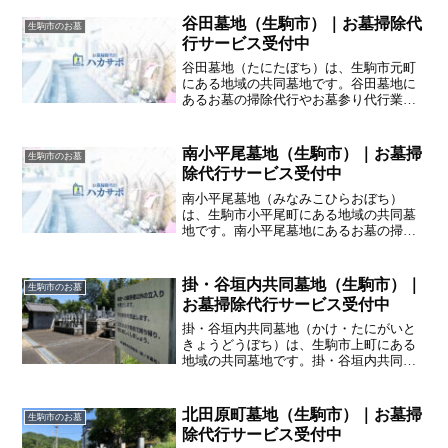
谷田墓地（生駒市）｜お墓掃除代
生駒市のお墓
行サービス受付中
谷田墓地（たにたぼち）は、生駒市元町
にある地域の共同墓地です。谷田墓地に
あるお墓の掃除代行やお墓参り代行業者
をお探しの方は、完全自社スタッフ施工
のハカサポまでご相談ください。交通費
や駐車代も込みの安心価格です。
南小平尾墓地（生駒市）｜お墓掃
生駒市のお墓
除代行サービス受付中
南小平尾墓地（みなみこひらおぼち）
は、生駒市小平尾町にある地域の共同墓
地です。南小平尾墓地にあるお墓の掃除
代行やお墓参り代行業者をお探しの方
は、完全自社スタッフ施工のハカサポま
でご相談ください。交通費や駐車代も込
掛・谷垣内共同墓地（生駒市）｜
生駒市のお墓
みの安心価格です。
お墓掃除代行サービス受付中
掛・谷垣内共同墓地（かけ・たにがいと
きょうどうぼち）は、生駒市上町にある
地域の共同墓地です。掛・谷垣内共同墓
地にあるお墓の掃除代行やお墓参り代行
業者をお探しの方は、完全自社スタッフ
施工のハカサポまでご相談ください。交
北田原町墓地（生駒市）｜お墓掃
生駒市のお墓
通費や駐車代も込みの安心価格です。
除代行サービス受付中