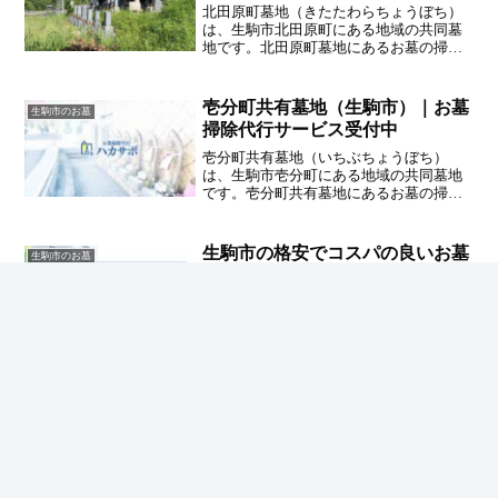
北田原町墓地（きたたわらちょうぼち）
は、生駒市北田原町にある地域の共同墓
地です。北田原町墓地にあるお墓の掃除
代行やお墓参り代行業者をお探しの方
は、完全自社スタッフ施工のハカサポま
でご相談ください。交通費や駐車代も込
壱分町共有墓地（生駒市）｜お墓
生駒市のお墓
みの安心価格です。
掃除代行サービス受付中
壱分町共有墓地（いちぶちょうぼち）
は、生駒市壱分町にある地域の共同墓地
です。壱分町共有墓地にあるお墓の掃除
代行やお墓参り代行業者をお探しの方
は、完全自社スタッフ施工のハカサポま
でご相談ください。交通費や駐車代も込
生駒市の格安でコスパの良いお墓
生駒市のお墓
みの安心価格です。
掃除代行業者なら！ハカサポ
【生駒市でお墓掃除代行をご検討の方
へ】ハカサポのお墓掃除代行はこのよう
な方におすすめです！格安で丁寧なお墓
掃除代行業者に頼みたい /生駒市で追加料
金の発生しないお墓掃除代行業者を探し
ている / お墓掃除前、掃除後の写真を撮
って報告する業者が良い
ホーム
生駒市のお墓
野所墓地（生駒市）｜
お墓掃除代行サービス受付中